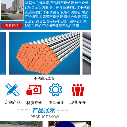
城
网红之都重庆
产品以
不锈钢管
镍合金管
,
,
,
,
钛铝合金管
为主
是一家专业的
奥氏体不锈钢
,
管
高级奥氏体不锈钢管
双相不锈钢管
耐热
,
,
,
不锈钢管
尿素级不锈钢管
耐蚀合金管
高温
,
,
,
合金管
镍合金管
等特种
无缝
不锈钢管厂家
,
,
查看详情
我们生产的
不锈钢无缝管
产品广泛用
于
。。。
。
不锈钢无缝管
定制产品
质量保证
现货多多
材质齐全
产品展示
PRODUCT SHOW