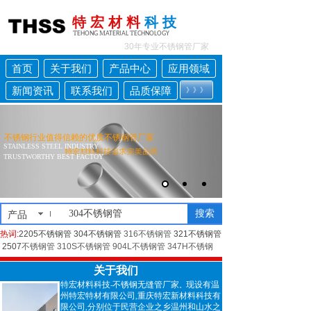
特 宏 材 料
科 技
T
M
T
EHONG
ATERIAL
ECHNOLOGY
30年
专业
不锈钢管厂家
首页
关于我们
产品中心
应用领域
新闻资讯
联系我们
品质保障
》》》
》》》
不锈品质 享誉全球
不锈钢行业值得信赖的优质不锈钢管
厂
家
STAINLESS STEEL INDUSTRY
TRUSTWORTHY BEST FACTOY
搜索
产品
热词
:
2205不锈钢管
304不锈钢管
316不锈钢管
321不锈钢管
2507
不锈钢管
310S不锈钢管
904L不锈钢管
347H不锈钢
管
关于我们
特宏材料科技
不锈钢无缝管厂家
现设有温
-
。
州特宏特材有限公司
重庆特宏新材料科技有
,
限公司
分别位于民营企业之乡温州和山水之
,