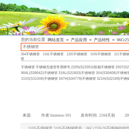
您的当前位置：
≡
≡
≡
网站首页
产品应用
产品特性
06Cr
304不锈钢管
316L不锈钢管
2205不锈钢管
310S不锈钢管
321不锈
管
不锈钢管
不锈钢无缝管
常用牌号:
2205(S22053)
双相不锈钢管
2507(S2
904L(
S39042
)
不锈钢管
316L(
S31603
)
不锈钢管
304(
S30408
)
不锈钢
310S(S31008)
不锈钢管
347H(S34779)
不锈钢管
321H(S32169)
不锈
来源:
|
作者:
business-101
|
发布时间:
2104天前
|
2
310S不锈钢管 310S不锈钢牌号：06Cr25Ni20不锈钢的